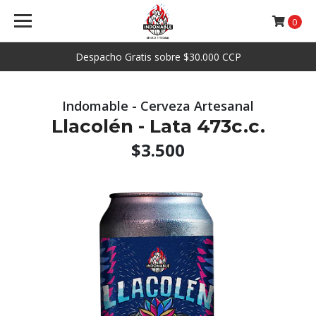
0
Despacho Gratis sobre $30.000 CCP
Indomable - Cerveza Artesanal
Llacolén - Lata 473c.c.
$3.500