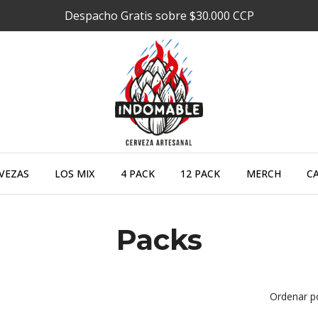
Despacho Gratis sobre $30.000 CCP
VEZAS
LOS MIX
4 PACK
12 PACK
MERCH
C
Packs
Ordenar p